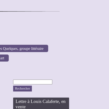
s Quelques, groupe littéraire
art
Rechercher :
Lettre à Louis Calaferte, en
vente