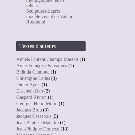
mythographie, ébats-
reliefs
Sculptures d'après
modèle vivant de Valérie
Rossignol
Textes d'auteurs
Anne&Laurent Champs-Massart
(1)
Anne-Françoise Kavauvéa
(1)
Belinda Cannone
(1)
Christophe Lartas
(3)
Didier Ayres
(1)
Elisabeth Bart
(2)
Gaspard Rivron
(1)
Georges-Henri Morin
(1)
Jacques Brou
(3)
Jacques Cassabois
(5)
Jean-Baptiste Malartre
(1)
Jean-Philippe Domecq
(18)