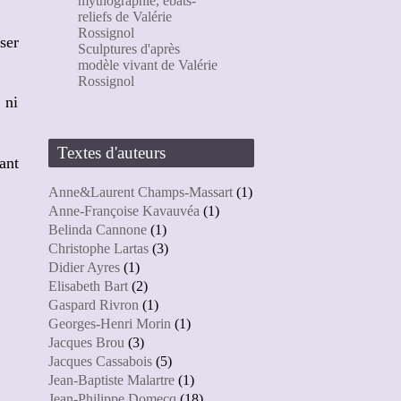
mythographie, ébats-
reliefs de Valérie
Rossignol
ser
Sculptures d'après
modèle vivant de Valérie
Rossignol
 ni
Textes d'auteurs
ant
Anne&Laurent Champs-Massart
(1)
Anne-Françoise Kavauvéa
(1)
Belinda Cannone
(1)
Christophe Lartas
(3)
Didier Ayres
(1)
Elisabeth Bart
(2)
Gaspard Rivron
(1)
Georges-Henri Morin
(1)
Jacques Brou
(3)
Jacques Cassabois
(5)
Jean-Baptiste Malartre
(1)
Jean-Philippe Domecq
(18)