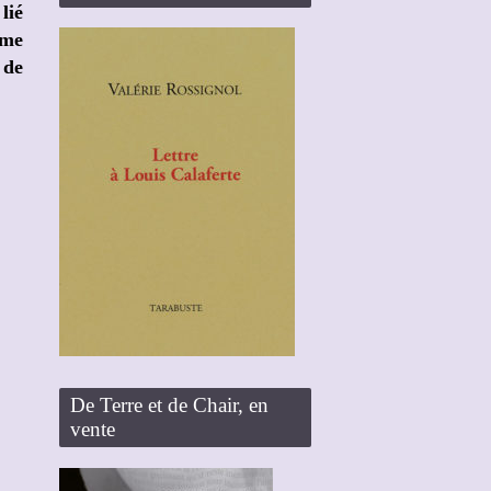
lié
mme
 de
De Terre et de Chair, en
vente