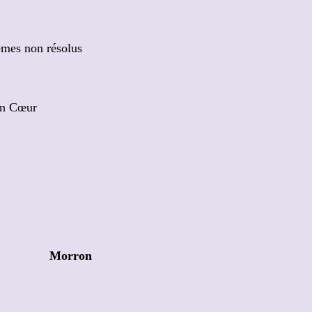
tèmes non résolus
on Cœur
Morron