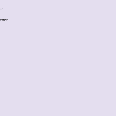
te
core