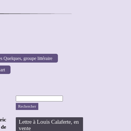
s Quelques, groupe littéraire
art
Rechercher :
ric
Lettre à Louis Calaferte, en
 de
vente